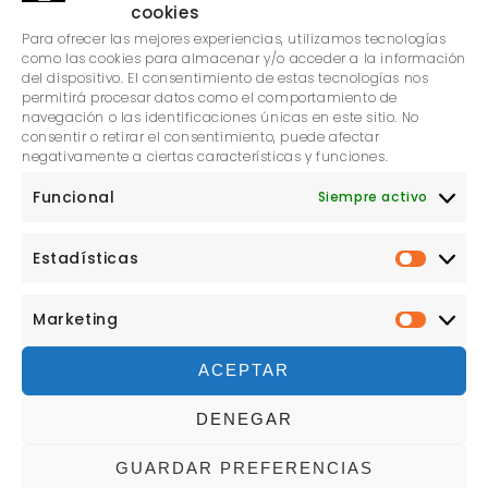
cookies
Para ofrecer las mejores experiencias, utilizamos tecnologías
como las cookies para almacenar y/o acceder a la información
del dispositivo. El consentimiento de estas tecnologías nos
permitirá procesar datos como el comportamiento de
navegación o las identificaciones únicas en este sitio. No
consentir o retirar el consentimiento, puede afectar
negativamente a ciertas características y funciones.
Sergio González
Funcional
Siempre activo
Creo que unas de mis virtudes es la atención al
Estadísticas
público, así desde muy joven y trabajando en
ESTADÍ
diferentes restaurantes de Bilbao, he aprendido la
Marketing
importancia de ser profesional y el trato con el
MARKE
público.
ACEPTAR
Hace 17 años aterrizó en Haro donde su gente nos
DENEGAR
acogió como uno más. Ahora, damos un pasito
más para ofrecer a Haro y su comarca un guiño
GUARDAR PREFERENCIAS