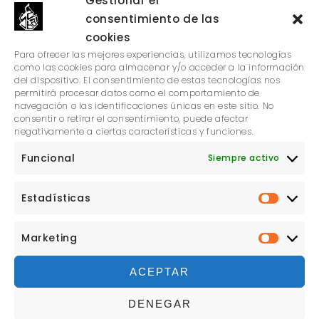
Gestionar el
bocado jarrero finalista de La Rioja
consentimiento de las
cookies
Horno brasa Josper
Para ofrecer las mejores experiencias, utilizamos tecnologías
como las cookies para almacenar y/o acceder a la información
CONCEPTO “SABAI”
del dispositivo. El consentimiento de estas tecnologías nos
permitirá procesar datos como el comportamiento de
navegación o las identificaciones únicas en este sitio. No
consentir o retirar el consentimiento, puede afectar
MARZO 2026
negativamente a ciertas características y funciones.
NOVIEMBRE 2023
Funcional
Siempre activo
Estadísticas
ESTADÍ
PREVIOUS POST
Marketing
MARKE
Valenciso
ACEPTAR
NEXT POST
DENEGAR